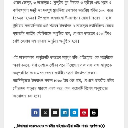
ওয়েব ডেস্ক; ৩ নভেম্বর : কেন্দ্রীয় যুব বিষয়ক ও ক্রীড়া এবং শ্রম ও
কর্মসংস্থান মন্ত্রী ডঃ মনসুখ মান্ডভিয়া সোমবার ভারতীয় হকির ১০০ বছর
(১৯২৫-২০২৫) উপলক্ষে জমকালো উদযাপনের ঘোষণা করেন । হকি
ইন্ডিয়ার সহযোগিতায় এই শতবর্ষ উদযাপন ৭ নভেম্বর নয়াদিল্লির মেজর
ধ্যানচাঁদ জাতীয় স্টেডিয়ামে অনুষ্ঠিত হবে, যেখানে ভারতের ৫৫০ টিরও
বেশি জেলায় সমান্তরাল অনুষ্ঠান অনুষ্ঠিত হবে।
এই মাইলফলক অনুষ্ঠানটি ভারতের সমৃদ্ধ হকি ঐতিহ্যের এক শতাব্দীকে
স্মরণ করবে, যারা দেশকে গৌরব এনে দিয়েছেন এবং লক্ষ লক্ষ মানুষকে
অনুপ্রাণিত করে এমন খেলার স্থায়ী চেতনা উদযাপন করবে।
নয়াদিল্লিতে উদযাপন সকাল ৮:৩০ টায় শুরু হবে, যেখানে ভারতীয় হকির
গৌরবময় যাত্রার সারাংশ ধারণ করে এমন কয়েকটি বিশেষ অনুষ্ঠানের
আয়োজন করা হবে।
হিমালয়া ওয়েলনেসের ভারতীয় মহিলা
মেট্রো কর্মীর দাবায় স্বর্ণপদক