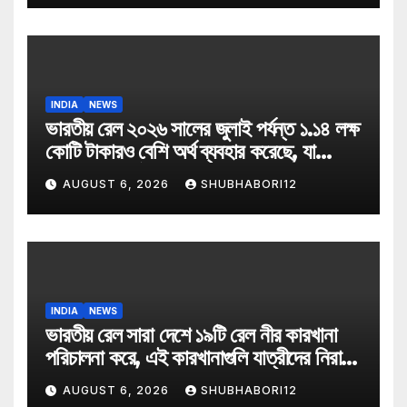
INDIA
NEWS
ভারতীয় রেল ২০২৬ সালের জুলাই পর্যন্ত ১.১৪ লক্ষ
কোটি টাকারও বেশি অর্থ ব্যবহার করেছে, যা
২০২৬-২৭ অর্থ বছরে বরাদ্দ ২.৯৩ লক্ষ কোটি
AUGUST 6, 2026
SHUBHABORI12
টাকার বাজেটের প্রায় ৩৯ শতাংশ
INDIA
NEWS
ভারতীয় রেল সারা দেশে ১৯টি রেল নীর কারখানা
পরিচালনা করে, এই কারখানাগুলি যাত্রীদের নিরাপদ
বোতলজাত পানীয় জল সরবরাহ করে
AUGUST 6, 2026
SHUBHABORI12