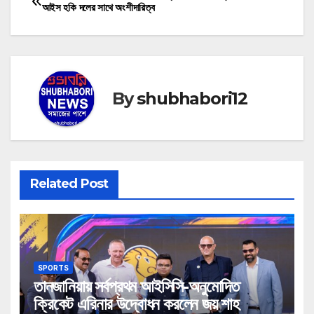
Post
আইস হকি দলের সাথে অংশীদারিত্ব
navigation
By
shubhabori12
Related Post
SPORTS
তানজানিয়ায় সর্বপ্রথম আইসিসি-অনুমোদিত
ক্রিকেট এরিনার উদ্বোধন করলেন জয় শাহ