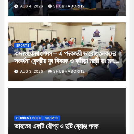
AUG 4, 2026
SHUBHABORI12
SPORTS
কমনওয়েলথ গেমস – এ পদকজয়ী ভারোত্তলকদের
সংবর্ধনা কেন্দ্রীয় যুব বিষয়ক ও ক্রীড়া মন্ত্রী ডঃ মনসুখ
মান্ডভিয়ার
AUG 3, 2026
SHUBHABORI12
CURRENT ISSUE
SPORTS
ভারতের একটি রৌপ্য ও দুটি ব্রোঞ্জ পদক