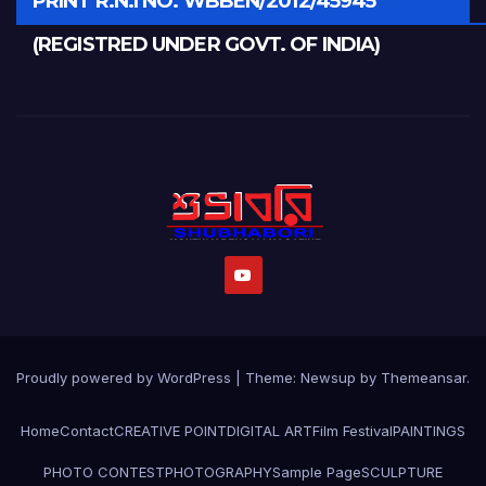
PRINT R.N.I NO. WBBEN/2012/45945
(REGISTRED UNDER GOVT. OF INDIA)
Proudly powered by WordPress
|
Theme:
Newsup
by
Themeansar
.
Home
Contact
CREATIVE POINT
DIGITAL ART
Film Festival
PAINTINGS
PHOTO CONTEST
PHOTOGRAPHY
Sample Page
SCULPTURE