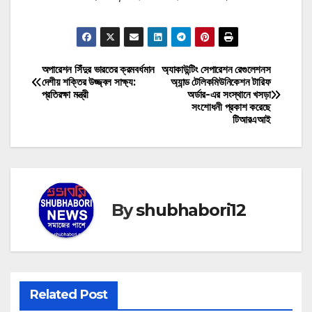
অপারেশন সিঁদুর ভারতের ক্রমবর্ধমান
অ্যাকাউন্টিং সেপারেশন রেগুলেশনস
Post
দেশীয় শক্তির উজ্জ্বল সাক্ষ্য:
অ্যান্ড টেলিকমিউনিকেশন টারিফ
প্রতিরক্ষা মন্ত্রী
অর্ডার-এর সংস্থানে খসড়া
navigation
সংশোধনী প্রকাশ করেছে
টিআরএআই
By
shubhabori12
Related Post