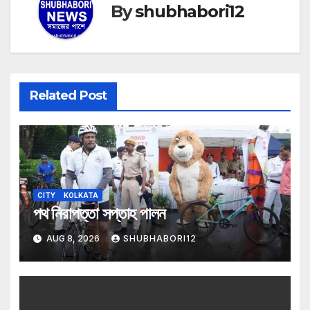
By
shubhabori12
Related Post
CITY
KOLKATA
পথ নিরাপত্তা সপ্তাহ পালন
AUG 8, 2026
SHUBHABORI12