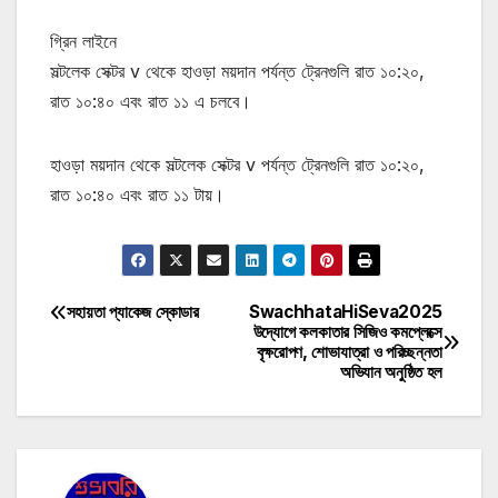
গ্রিন লাইনে
সল্টলেক সেক্টর v থেকে হাওড়া ময়দান পর্যন্ত ট্রেনগুলি রাত ১০:২০,
রাত ১০:৪০ এবং রাত ১১ এ চলবে।
হাওড়া ময়দান থেকে সল্টলেক সেক্টর v পর্যন্ত ট্রেনগুলি রাত ১০:২০,
রাত ১০:৪০ এবং রাত ১১ টায়।
সহায়তা প্যাকেজ স্কোডার
SwachhataHiSeva2025
Post
উদ্যোগে কলকাতার সিজিও কমপ্লেক্সে
বৃক্ষরোপণ, শোভাযাত্রা ও পরিচ্ছন্নতা
navigation
অভিযান অনুষ্ঠিত হল