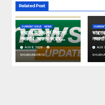
Related Post
CURRENT ISSUE
NEWS
CURRENT
ভারতের উত্তর-পূর্ব সীমান্তে
ভারতের 
নজরদারি জোরদার করেছে
নজরদার
ডিআরআই
ডিআর
AUG 8, 2026
AUG 7
SHUBHABORI12
SHUBHA