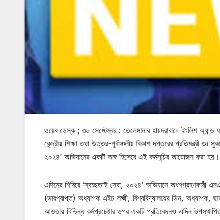
ওয়েব ডেস্ক ; ৩০ সেপ্টেম্বর : তেলেঙ্গানার হায়দরাবাদে ইংলিশ অ্যান্
কেন্দ্রীয় শিক্ষা তথা উত্তর-পূর্বাঞ্চলীয় বিকাশ দপ্তরের প্রতিমন্ত্রী ড
২০২৪’ অভিযানের একটি অঙ্গ হিসেবে এই কর্মসূচির আয়োজন করা হয়।
এদিনের শিবিরে ‘স্বচ্ছতাই সেবা, ২০২৪’ অভিযানে অংশগ্রহণকারী এনএসএস 
(ভারপ্রাপ্ত) অধ্যাপক এইচ লক্ষ্মী, বিশ্ববিদ্যালয়ের ডিন, অধ্যাপক, ছা
আওতায় বিভিন্ন কর্মপ্রচেষ্টার ওপর একটি প্রতিবেদনও এদিন উপস্থাপিত 