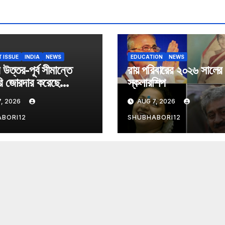
 ISSUE
INDIA
NEWS
EDUCATION
NEWS
উত্তর-পূর্ব সীমান্তে
রায় পরিবারের ২০২৬ সালের
ি জোরদার করেছে
স্কলারশিপ
আই
, 2026
AUG 7, 2026
BORI12
SHUBHABORI12