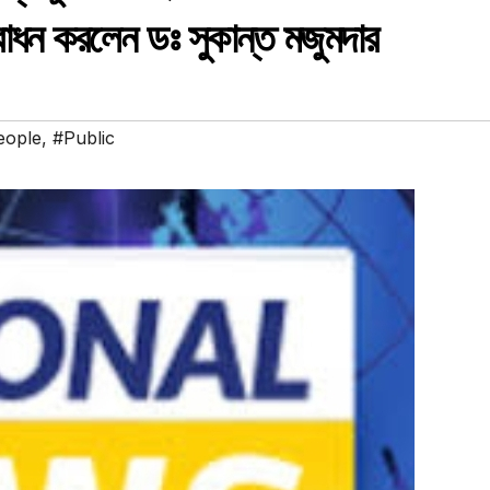
্বোধন করলেন ডঃ সুকান্ত মজুমদার
eople
,
#Public