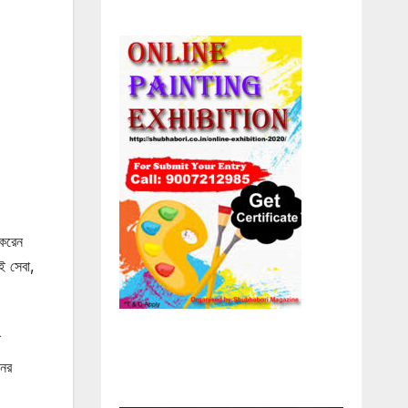
 করেন
াই সেবা,
নের