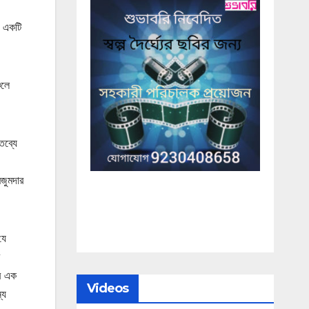
ি একটি
চলে
তব্যে
জুমদার
যে
ের এক
Videos
্য