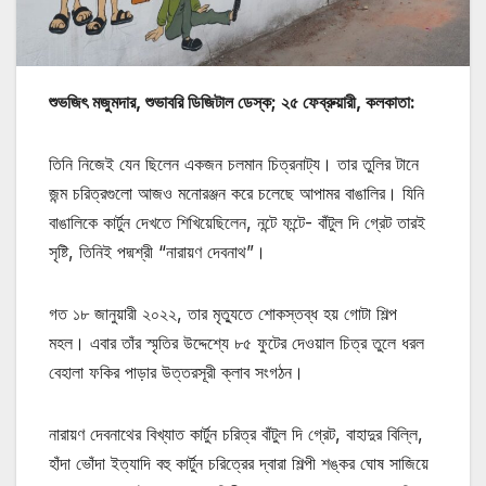
শুভজিৎ মজুমদার, শুভাবরি ডিজিটাল ডেস্ক; ২৫ ফেব্রুয়ারী, কলকাতা:
তিনি নিজেই যেন ছিলেন একজন চলমান চিত্রনাট্য। তার তুলির টানে
জন্ম চরিত্রগুলো আজও মনোরঞ্জন করে চলেছে আপামর বাঙালির। যিনি
বাঙালিকে কার্টুন দেখতে শিখিয়েছিলেন, নন্টে ফন্টে- বাঁটুল দি গ্রেট তারই
সৃষ্টি, তিনিই পদ্মশ্রী “নারায়ণ দেবনাথ”।
গত ১৮ জানুয়ারী ২০২২, তার মৃত্যুতে শোকস্তব্ধ হয় গোটা শিল্প
মহল। এবার তাঁর স্মৃতির উদ্দেশ্যে ৮৫ ফুটের দেওয়াল চিত্র তুলে ধরল
বেহালা ফকির পাড়ার উত্তরসূরী ক্লাব সংগঠন।
নারায়ণ দেবনাথের বিখ্যাত কার্টুন চরিত্র বাঁটুল দি গ্রেট, বাহাদুর বিল্লি,
হাঁদা ভোঁদা ইত্যাদি বহু কার্টুন চরিত্রের দ্বারা শিল্পী শঙ্কর ঘোষ সাজিয়ে