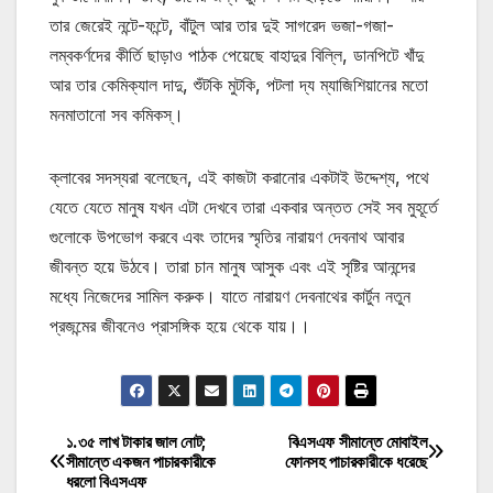
তার জেরেই নন্টে-ফন্টে, বাঁটুল আর তার দুই সাগরেদ ভজা-গজা-
লম্বকর্ণদের কীর্তি ছাড়াও পাঠক পেয়েছে বাহাদুর বিল্লি, ডানপিটে খাঁদু
আর তার কেমিক্যাল দাদু, শুঁটকি মুটকি, পটলা দ্য ম্যাজিশিয়ানের মতো
মনমাতানো সব কমিকস্।
ক্লাবের সদস্যরা বলেছেন, এই কাজটা করানোর একটাই উদ্দেশ্য, পথে
যেতে যেতে মানুষ যখন এটা দেখবে তারা একবার অন্তত সেই সব মুহূর্তে
গুলোকে উপভোগ করবে এবং তাদের স্মৃতির নারায়ণ দেবনাথ আবার
জীবন্ত হয়ে উঠবে। তারা চান মানুষ আসুক এবং এই সৃষ্টির আনন্দের
মধ্যে নিজেদের সামিল করুক। যাতে নারায়ণ দেবনাথের কার্টুন নতুন
প্রজন্মের জীবনেও প্রাসঙ্গিক হয়ে থেকে যায়।।
১.৩৫ লাখ টাকার জাল নোট;
বিএসএফ সীমান্তে মোবাইল
Post
সীমান্তে একজন পাচারকারীকে
ফোনসহ পাচারকারীকে ধরেছে
ধরলো বিএসএফ