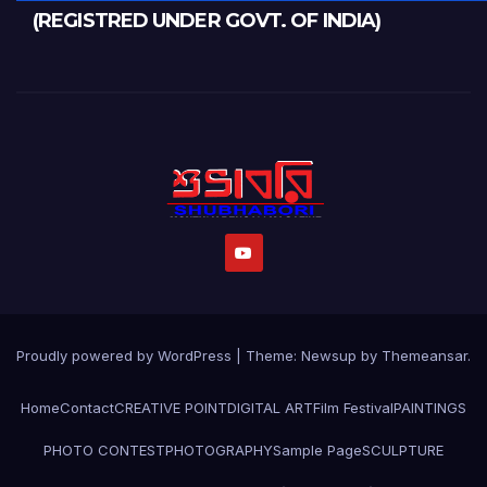
(REGISTRED UNDER GOVT. OF INDIA)
Proudly powered by WordPress
|
Theme:
Newsup
by
Themeansar
.
Home
Contact
CREATIVE POINT
DIGITAL ART
Film Festival
PAINTINGS
PHOTO CONTEST
PHOTOGRAPHY
Sample Page
SCULPTURE