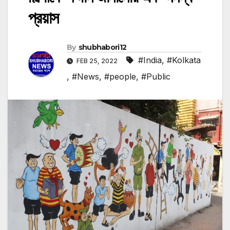
প্রয়াস
By
shubhabori12
#India
,
#Kolkata
FEB 25, 2022
,
#News
,
#people
,
#Public