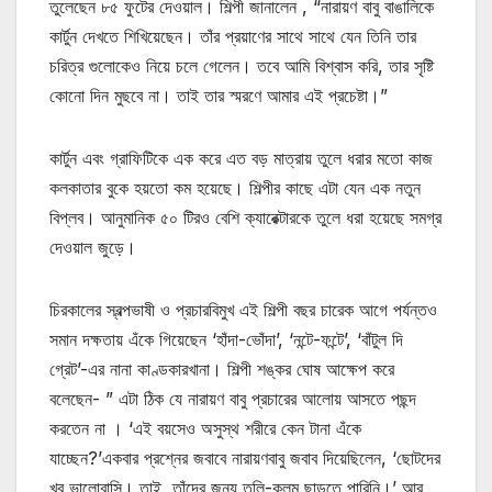
তুলেছেন ৮৫ ফুটের দেওয়াল। শিল্পী জানালেন , “নারায়ণ বাবু বাঙালিকে
কার্টুন দেখতে শিখিয়েছেন। তাঁর প্রয়াণের সাথে সাথে যেন তিনি তার
চরিত্র গুলোকেও নিয়ে চলে গেলেন। তবে আমি বিশ্বাস করি, তার সৃষ্টি
কোনো দিন মুছবে না। তাই তার স্মরণে আমার এই প্রচেষ্টা।”
কার্টুন এবং গ্রাফিটিকে এক করে এত বড় মাত্রায় তুলে ধরার মতো কাজ
কলকাতার বুকে হয়তো কম হয়েছে। শিল্পীর কাছে এটা যেন এক নতুন
বিপ্লব। আনুমানিক ৫০ টিরও বেশি ক্যারেক্টারকে তুলে ধরা হয়েছে সমগ্র
দেওয়াল জুড়ে।
চিরকালের স্বল্পভাষী ও প্রচারবিমুখ এই শিল্পী বছর চারেক আগে পর্যন্তও
সমান দক্ষতায় এঁকে গিয়েছেন ‘হাঁদা-ভোঁদা’, ‘নন্টে-ফন্টে’, ‘বাঁটুল দি
গ্রেট’-এর নানা কাণ্ডকারখানা। শিল্পী শঙ্কর ঘোষ আক্ষেপ করে
বলেছেন- ” এটা ঠিক যে নারায়ণ বাবু প্রচারের আলোয় আসতে পছন্দ
করতেন না । ‘এই বয়সেও অসুস্থ শরীরে কেন টানা এঁকে
যাচ্ছেন?’একবার প্রশ্নের জবাবে নারায়ণবাবু জবাব দিয়েছিলেন, ‘ছোটদের
খুব ভালোবাসি। তাই, তাঁদের জন্য তুলি-কলম ছাড়তে পারিনি।’ আর