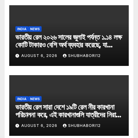
INDIA
NEWS
ভারতীয় রেল ২০২৬ সালের জুলাই পর্যন্ত ১.১৪ লক্ষ
কোটি টাকারও বেশি অর্থ ব্যবহার করেছে, যা
২০২৬-২৭ অর্থ বছরে বরাদ্দ ২.৯৩ লক্ষ কোটি
AUGUST 6, 2026
SHUBHABORI12
টাকার বাজেটের প্রায় ৩৯ শতাংশ
INDIA
NEWS
ভারতীয় রেল সারা দেশে ১৯টি রেল নীর কারখানা
পরিচালনা করে, এই কারখানাগুলি যাত্রীদের নিরাপদ
বোতলজাত পানীয় জল সরবরাহ করে
AUGUST 6, 2026
SHUBHABORI12