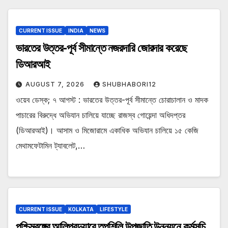
CURRENT ISSUE
INDIA
NEWS
ভারতের উত্তর-পূর্ব সীমান্তে নজরদারি জোরদার করেছে
ডিআরআই
AUGUST 7, 2026
SHUBHABORI12
ওয়েব ডেস্ক; ৭ আগস্ট : ভারতের উত্তর-পূর্ব সীমান্তে চোরাচালান ও মাদক
পাচারের বিরুদ্ধে অভিযান চালিয়ে যাচ্ছে রাজস্ব গোয়েন্দা অধিদপ্তর
(ডিআরআই)। আসাম ও মিজোরামে একাধিক অভিযান চালিয়ে ১৫ কেজি
মেথামফেটামিন ট্যাবলেট,…
CURRENT ISSUE
KOLKATA
LIFESTYLE
পশ্চিমবঙ্গের আলিপুরদুয়ারে তপশিলি উপজাতি উন্নয়নে কর্মসূচি