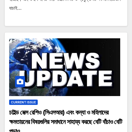
যাচাই…
CURRENT ISSUE
চাইল্ড সেক্স রেশিও (সিএসআর) এবং কন্যা ও মহিলাদের
ক্ষমতায়নের বিষয়গুলির সমাধানে সাহায্য করছে বেটি বাঁচাও বেটি
পড়াও