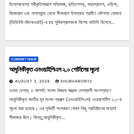
উল্লেখযোগ্য স্বীকৃতিস্বরূপ পশ্চিমবঙ্গ, ছত্তিশগড়, মধ্যপ্রদেশ, ওড়িশা,
মিজোরাম এবং নাগাল্যান্ড থেকে দীনদয়াল উপাধ্যায় গ্রামীণ কৌশল্য যোজনা
(ডিডিইউ-জিকেওয়াই)-র ছয় সুবিধাপ্রাপককে বিশেষ অতিথি হিসেবে…
CURRENT ISSUE
আধুনিকীকৃত এনওয়াইপিএস ২.০ পোর্টালের সূচনা
AUGUST 3, 2026
SHUBHABORI12
ওয়েব ডেস্ক; ৩ আগস্ট: সংসদ বিষয়ক মন্ত্রক দেশব্যাপী অংশগ্রহণে
আধুনিকীকৃত জাতীয় যুব সংসদ প্রকল্প (এনওয়াইপিএস) ওয়েবপোর্টাল ২.০-র
সূচনা করা হয়েছে। এর পূর্ববর্তী সংস্করণ কেবল কিছু প্রতিষ্ঠানের মধ্যেই
সীমাবদ্ধ ছিল। কিন্তু,আধুনিকীকৃত…