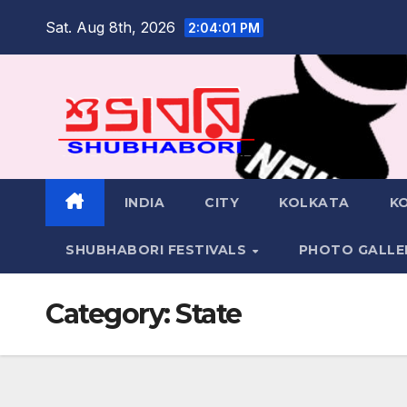
Skip
Sat. Aug 8th, 2026
2:04:02 PM
to
content
INDIA
CITY
KOLKATA
K
SHUBHABORI FESTIVALS
PHOTO GALLE
Category:
State