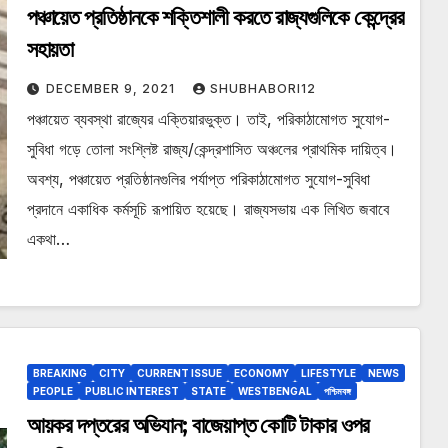
পঞ্চায়েত প্রতিষ্ঠানকে শক্তিশালী করতে রাজ্যগুলিকে কেন্দ্রের
সহায়তা
DECEMBER 9, 2021
SHUBHABORI12
পঞ্চায়েত ব্যবস্থা রাজ্যের এক্তিয়ারভুক্ত। তাই, পরিকাঠামোগত সুযোগ-
সুবিধা গড়ে তোলা সংশ্লিষ্ট রাজ্য/কেন্দ্রশাসিত অঞ্চলের প্রাথমিক দায়িত্ব।
অবশ্য, পঞ্চায়েত প্রতিষ্ঠানগুলির পর্যাপ্ত পরিকাঠামোগত সুযোগ-সুবিধা
প্রদানে একাধিক কর্মসূচি রূপায়িত হয়েছে। রাজ্যসভায় এক লিখিত জবাবে
একথা…
BREAKING
CITY
CURRENT ISSUE
ECONOMY
LIFESTYLE
NEWS
PEOPLE
PUBLIC INTEREST
STATE
WESTBENGAL
পশ্চিমবঙ্গ
আয়কর দপ্তরের অভিযান; বাজেয়াপ্ত কোটি টাকার ওপর