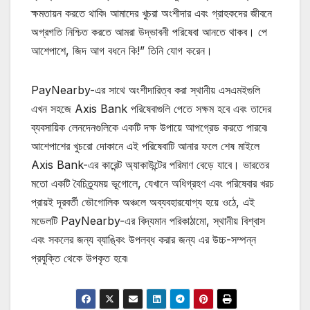
ক্ষমতায়ন করতে থাকি৷ আমাদের খুচরা অংশীদার এবং গ্রাহকদের জীবনে
অগ্রগতি নিশ্চিত করতে আমরা উদ্ভাবনী পরিষেবা আনতে থাকব। পে
আশেপাশে, জিদ আগ বধনে কি!” তিনি যোগ করেন।
PayNearby-এর সাথে অংশীদারিত্ব করা স্থানীয় এসএমইগুলি
এখন সহজে Axis Bank পরিষেবাগুলি পেতে সক্ষম হবে এবং তাদের
ব্যবসায়িক লেনদেনগুলিকে একটি দক্ষ উপায়ে আপগ্রেড করতে পারবে৷
আশেপাশের খুচরো দোকানে এই পরিষেবাটি আনার ফলে শেষ মাইলে
Axis Bank-এর কারেন্ট অ্যাকাউন্টের পরিমাণ বেড়ে যাবে। ভারতের
মতো একটি বৈচিত্র্যময় ভূগোলে, যেখানে অধিগ্রহণ এবং পরিষেবার খরচ
প্রায়ই দূরবর্তী ভৌগোলিক অঞ্চলে অব্যবহারযোগ্য হয়ে ওঠে, এই
মডেলটি PayNearby-এর বিদ্যমান পরিকাঠামো, স্থানীয় বিশ্বাস
এবং সকলের জন্য ব্যাঙ্কিং উপলব্ধ করার জন্য এর উচ্চ-সম্পন্ন
প্রযুক্তি থেকে উপকৃত হবে৷