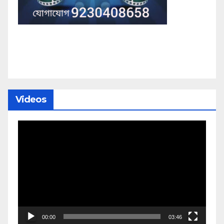
Videos
Video
Player
00:00
03:46