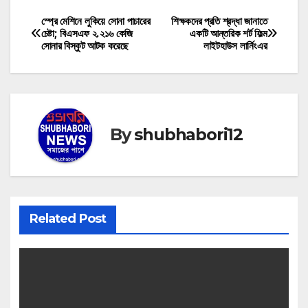
স্প্রে মেশিনে লুকিয়ে সোনা পাচারের
শিক্ষকদের প্রতি শ্রদ্ধা জানাতে
Post
চেষ্টা; বিএসএফ ২.২১৬ কেজি
একটি আন্তরিক শর্ট ফিল্ম
সোনার বিস্কুট আটক করেছে
লাইটহাউস লার্নিংএর
navigation
By
shubhabori12
Related Post