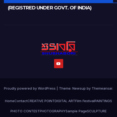
(REGISTRED UNDER GOVT. OF INDIA)
Proudly powered by WordPress
|
Theme:
Newsup
by
Themeansar
.
Home
Contact
CREATIVE POINT
DIGITAL ART
Film Festival
PAINTINGS
PHOTO CONTEST
PHOTOGRAPHY
Sample Page
SCULPTURE