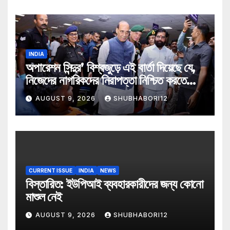
INDIA
অপারেশন সিন্দুর’ বিশ্বজুড়ে এই বার্তা দিয়েছে যে,
নিজেদের নাগরিকদের নিরাপত্তা নিশ্চিত করতে
ভারত যে কোনও পদক্ষেপ নিতে প্রস্তুত:
AUGUST 9, 2026
SHUBHABORI12
প্রতিরক্ষামন্ত্রী
CURRENT ISSUE
INDIA
NEWS
বিস্তারিত: ইউপিআই ব্যবহারকারীদের জন্য কোনো
মাশুল নেই
AUGUST 9, 2026
SHUBHABORI12