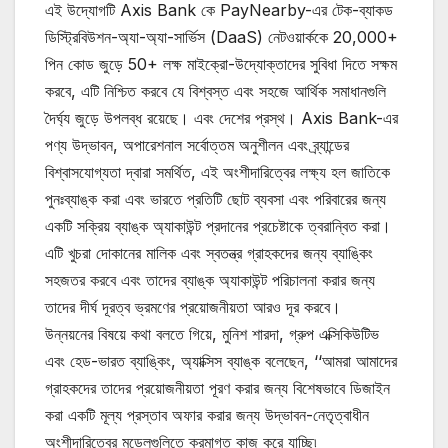
এই উদ্যোগটি Axis Bank কে PayNearby-এর টেক-ব্যাকড
ডিস্ট্রিবিউশন-অ্যা-অ্যা-সার্ভিস (DaaS) নেটওয়ার্ককে 20,000+
পিন কোড জুড়ে 50+ লক্ষ মাইক্রো-উদ্যোক্তাদের সুবিধা দিতে সক্ষম
করবে, এটি নিশ্চিত করবে যে বিশ্বস্ত এবং সহজে আর্থিক সমাধানগুলি
দৈর্ঘ্য জুড়ে উপলব্ধ রয়েছে। এবং দেশের প্রস্থ। Axis Bank-এর
পণ্য উদ্ভাবন, অপারেশনাল সর্বোত্তম অনুশীলন এবং ব্র্যান্ডের
বিশ্বাসযোগ্যতা দ্বারা সমর্থিত, এই অংশীদারিত্বের লক্ষ্য হল জাতিকে
পুনঃব্যাঙ্ক করা এবং ভারতে প্রতিটি ছোট ব্যবসা এবং পরিবারের জন্য
একটি সক্রিয় ব্যাঙ্ক অ্যাকাউন্ট প্রদানের প্রচেষ্টাকে ত্বরান্বিত করা।
এটি খুচরা দোকানের মালিক এবং স্বতন্ত্র গ্রাহকদের জন্য ব্যাঙ্কিং
সহজতর করবে এবং তাদের ব্যাঙ্ক অ্যাকাউন্ট পরিচালনা করার জন্য
তাদের দীর্ঘ দূরত্ব ভ্রমণের প্রয়োজনীয়তা আরও দূর করবে।
উন্নয়নের বিষয়ে কথা বলতে গিয়ে, মুনিশ শারদা, গ্রুপ এক্সিকিউটিভ
এবং হেড-ভারত ব্যাঙ্কিং, অ্যাক্সিস ব্যাঙ্ক বলেছেন, ‘‘আমরা আমাদের
গ্রাহকদের তাদের প্রয়োজনীয়তা পূরণ করার জন্য বিশেষভাবে ডিজাইন
করা একটি মূল্য প্রস্তাব অফার করার জন্য উদ্ভাবন-নেতৃত্বাধীন
অংশীদারিত্বের মডেলগুলিতে ক্রমাগত কাজ করে যাচ্ছি৷